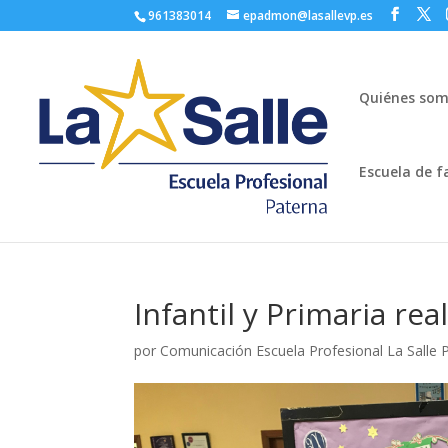
961383014
epadmon@lasallevp.es
Quiénes so
Escuela de f
Infantil y Primaria re
por
Comunicación Escuela Profesional La Salle 