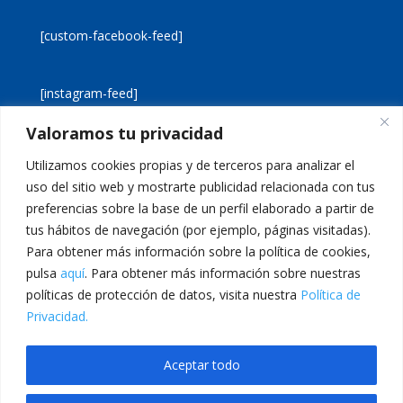
[custom-facebook-feed]
[instagram-feed]
Valoramos tu privacidad
[custom-twitter-feeds]
Utilizamos cookies propias y de terceros para analizar el
uso del sitio web y mostrarte publicidad relacionada con tus
preferencias sobre la base de un perfil elaborado a partir de
tus hábitos de navegación (por ejemplo, páginas visitadas).
Para obtener más información sobre la política de cookies,
pulsa
aquí
. Para obtener más información sobre nuestras
Aviso legal
Política de cookies
políticas de protección de datos, visita nuestra
Política de
Política de privacidad
Inicio
Privacidad.
Calle San Martín, 56 · 46980 · Paterna · Valencia Telf:
Aceptar todo
961 383 014 · epadmon@lasallevp.es