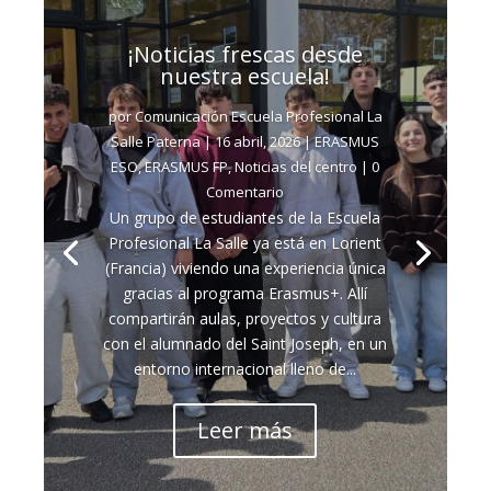
¡Noticias frescas desde
nuestra escuela!
por
Comunicación Escuela Profesional La
Salle Paterna
|
16 abril, 2026
|
ERASMUS
ESO
,
ERASMUS FP
,
Noticias del centro
| 0
Comentario
Un grupo de estudiantes de la Escuela
Profesional La Salle ya está en Lorient
(Francia) viviendo una experiencia única
gracias al programa Erasmus+. Allí
compartirán aulas, proyectos y cultura
con el alumnado del Saint Joseph, en un
entorno internacional lleno de...
Leer más