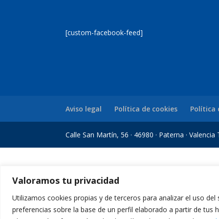
[custom-facebook-feed]
Aviso legal
Política de cookies
Política
Calle San Martín, 56 · 46980 · Paterna · Valenci
iş
Casibom Giriş
grandpashabet
grandpashabet
casibom
Jojobet Giriş
Joj
Valoramos tu privacidad
Utilizamos cookies propias y de terceros para analizar el uso del
preferencias sobre la base de un perfil elaborado a partir de tus