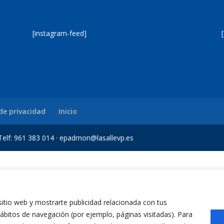
[instagram-feed]
 de privacidad
Inicio
a Telf: 961 383 014 · epadmon@lasallevp.es
obet Giriş
Jojobet
 sitio web y mostrarte publicidad relacionada con tus
 hábitos de navegación (por ejemplo, páginas visitadas). Para