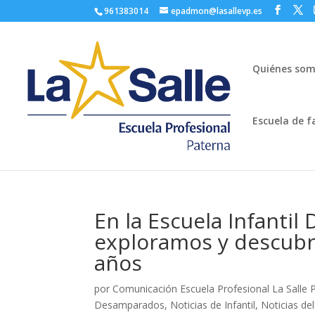
961383014
epadmon@lasallevp.es
Quiénes so
Escuela de f
En la Escuela Infanti
exploramos y descubri
años
por
Comunicación Escuela Profesional La Salle 
Desamparados
,
Noticias de Infantil
,
Noticias de