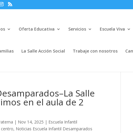
mos
Oferta Educativa
Servicios
Escuela Viva
amilias
La Salle Acción Social
Trabaje con nosotros
Can
l Desamparados–La Salle
mos en el aula de 2
Paterna
|
Nov 14, 2025
|
Escuela Infantil
l centro
,
Noticias Escuela Infantil Desamparados