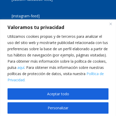
[instagram-feed]
Valoramos tu privacidad
[custom-twitter-feeds]
Utilizamos cookies propias y de terceros para analizar el
uso del sitio web y mostrarte publicidad relacionada con tus
preferencias sobre la base de un perfil elaborado a partir de
tus hábitos de navegación (por ejemplo, páginas visitadas).
Para obtener más información sobre la política de cookies,
pulsa
aquí
. Para obtener más información sobre nuestras
Aviso legal
Política de cookies
políticas de protección de datos, visita nuestra
Política de
Política de privacidad
Inicio
Privacidad.
Calle San Martín, 56 · 46980 · Paterna · Valencia Telf:
Aceptar todo
961 383 014 · epadmon@lasallevp.es
Personalizar
et
betwoon giriş
grandpashabet
Jojobet Giriş
Grandpashabet Giriş