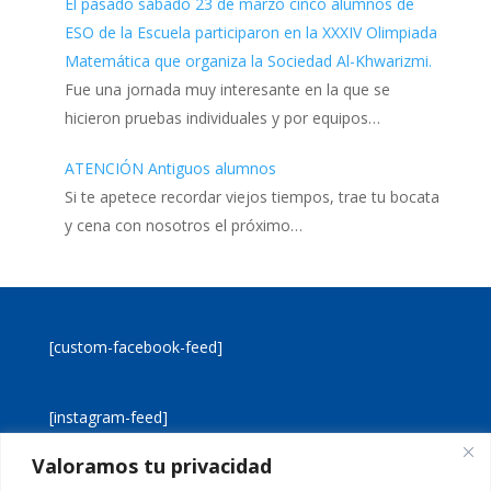
El pasado sábado 23 de marzo cinco alumnos de
ESO de la Escuela participaron en la XXXIV Olimpiada
Matemática que organiza la Sociedad Al-Khwarizmi.
Fue una jornada muy interesante en la que se
hicieron pruebas individuales y por equipos…
ATENCIÓN Antiguos alumnos
Si te apetece recordar viejos tiempos, trae tu bocata
y cena con nosotros el próximo…
[custom-facebook-feed]
[instagram-feed]
Valoramos tu privacidad
[custom-twitter-feeds]