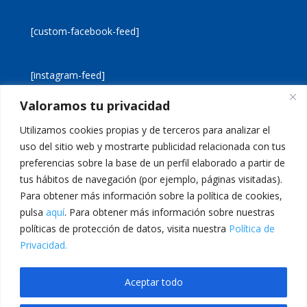
[custom-facebook-feed]
[instagram-feed]
Valoramos tu privacidad
[custom-twitter-feeds]
Utilizamos cookies propias y de terceros para analizar el
uso del sitio web y mostrarte publicidad relacionada con tus
preferencias sobre la base de un perfil elaborado a partir de
tus hábitos de navegación (por ejemplo, páginas visitadas).
Para obtener más información sobre la política de cookies,
pulsa
aquí
. Para obtener más información sobre nuestras
Aviso legal
Política de cookies
políticas de protección de datos, visita nuestra
Política de
Política de privacidad
Inicio
Privacidad.
Calle San Martín, 56 · 46980 · Paterna · Valencia Telf:
Aceptar todo
961 383 014 · epadmon@lasallevp.es