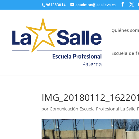
961383014
epadmon@lasallevp.es
Quiénes so
Escuela de f
IMG_20180112_16220
por
Comunicación Escuela Profesional La Salle 