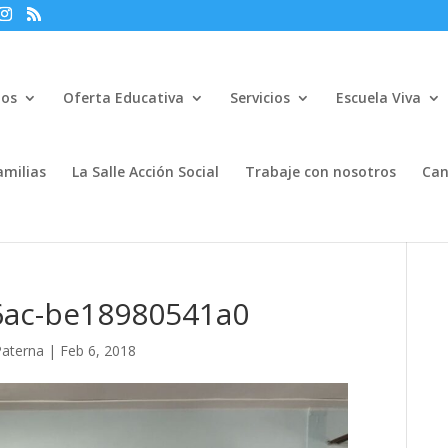
mos
Oferta Educativa
Servicios
Escuela Viva
amilias
La Salle Acción Social
Trabaje con nosotros
Can
6ac-be18980541a0
Paterna
|
Feb 6, 2018