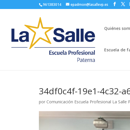
961383014
epadmon@lasallevp.es
Quiénes so
Escuela de f
34df0c4f-19e1-4c32-a
por
Comunicación Escuela Profesional La Salle 