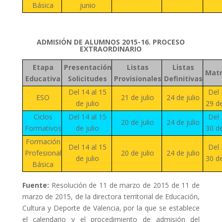
Básica
junio
ADMISIÓN DE ALUMNOS 2015-16. PROCESO
EXTRAORDINARIO
Etapa
Presentación
Listas
Listas
Matr
Educativa
Solicitudes
Provisionales
Definitivas
Del 14 al 15
Del 
ESO
21 de julio
24 de julio
de julio
29 de
Ciclos
Del 14 al 15
Del 
20 de julio
24 de julio
Formativos
de julio
30 de
Formación
Del 14 al 15
Del 
Profesional
20 de julio
24 de julio
de julio
30 de
Básica
Fuente:
Resolución de 11 de marzo de 2015 de 11 de
marzo de 2015, de la directora territorial de Educación,
Cultura y Deporte de Valencia, por la que se establece
el calendario y el procedimiento de admisión del