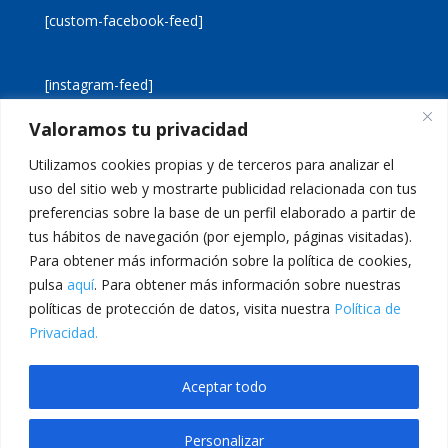
[custom-facebook-feed]
[instagram-feed]
Valoramos tu privacidad
[custom-twitter-feeds]
Utilizamos cookies propias y de terceros para analizar el
uso del sitio web y mostrarte publicidad relacionada con tus
preferencias sobre la base de un perfil elaborado a partir de
tus hábitos de navegación (por ejemplo, páginas visitadas).
Para obtener más información sobre la política de cookies,
pulsa
aquí
. Para obtener más información sobre nuestras
Aviso legal
Política de cookies
políticas de protección de datos, visita nuestra
Política de
Política de privacidad
Inicio
Privacidad.
Calle San Martín, 56 · 46980 · Paterna · Valencia Telf:
Aceptar todo
961 383 014 · epadmon@lasallevp.es
Personalizar
jobet
extrabet giriş
Grandpashabet Giriş
JOJOBET GİRİŞLERİ
Casibom
Cas