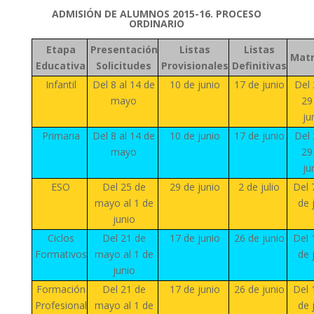
ADMISIÓN DE ALUMNOS 2015-16. PROCESO
ORDINARIO
Etapa
Presentación
Listas
Listas
Matr
Educativa
Solicitudes
Provisionales
Definitivas
Infantil
Del 8 al 14 de
10 de junio
17 de junio
Del 
mayo
29
ju
Primaria
Del 8 al 14 de
10 de junio
17 de junio
Del 
mayo
29
ju
ESO
Del 25 de
29 de junio
2 de julio
Del 
mayo al 1 de
de 
junio
Ciclos
Del 21 de
17 de junio
26 de junio
Del 
Formativos
mayo al 1 de
de 
junio
Formación
Del 21 de
17 de junio
26 de junio
Del 
Profesional
mayo al 1 de
de 