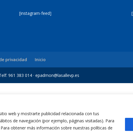
[instagram-feed]
 de privacidad
Inicio
a Telf: 961 383 014 · epadmon@lasallevp.es
iriş
Jojobet
bigboss
 sitio web y mostrarte publicidad relacionada con tus
 hábitos de navegación (por ejemplo, páginas visitadas). Para
. Para obtener más información sobre nuestras políticas de