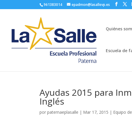
961383014
epadmon@lasallevp.es
Quiénes so
Escuela de f
Ayudas 2015 para Inme
Inglés
por
paternaeplasalle
|
Mar 17, 2015
|
Equipo de