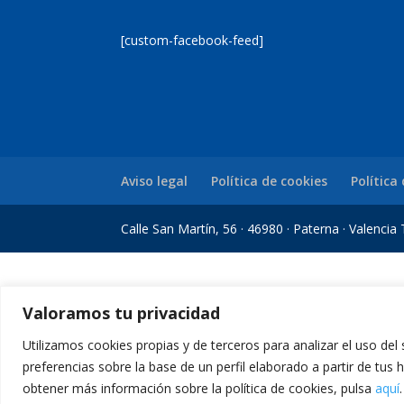
[custom-facebook-feed]
Aviso legal
Política de cookies
Política
Calle San Martín, 56 · 46980 · Paterna · Valenci
bom Giriş
grandpashabet
grandpashabet
casibom
Jojobet Giriş
Jojobet G
Valoramos tu privacidad
Utilizamos cookies propias y de terceros para analizar el uso del
preferencias sobre la base de un perfil elaborado a partir de tus
obtener más información sobre la política de cookies, pulsa
aquí