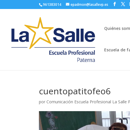
961383014
epadmon@lasallevp.es
Quiénes so
Escuela de f
cuentopatitofeo6
por
Comunicación Escuela Profesional La Salle 