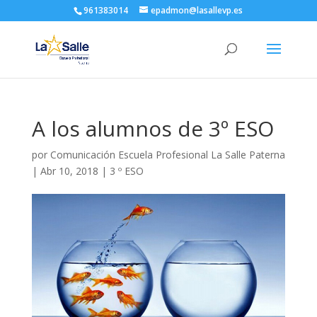
961383014
epadmon@lasallevp.es
A los alumnos de 3º ESO
por
Comunicación Escuela Profesional La Salle Paterna
|
Abr 10, 2018
|
3 º ESO