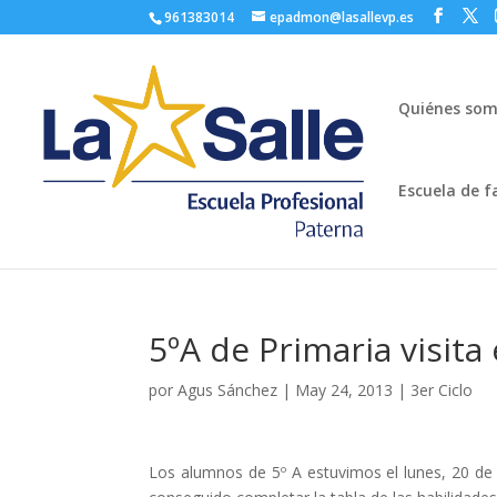
961383014
epadmon@lasallevp.es
Quiénes so
Escuela de f
5ºA de Primaria visita
por
Agus Sánchez
|
May 24, 2013
|
3er Ciclo
Los alumnos de 5º A estuvimos el lunes, 20 de 