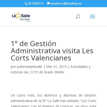
961383014
epadmon@lasallevp.es
1º de Gestión
Administrativa visita Les
Corts Valencianes
por
paternaeplasalle
|
Mar 31, 2015
|
Actividades y
noticias GA
,
CCFF de Grado Medio
Un curso más, los alumnos y alumnas de Gestión
Administrativa de la EP La Salle han visitado “Les Corts
Valencianes” con el objetivo de conocer, «in situ», este