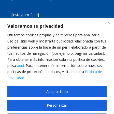
[instagram-feed]
Valoramos tu privacidad
[custom-twitter-feeds]
Utilizamos cookies propias y de terceros para analizar el
uso del sitio web y mostrarte publicidad relacionada con tus
preferencias sobre la base de un perfil elaborado a partir de
tus hábitos de navegación (por ejemplo, páginas visitadas).
Para obtener más información sobre la política de cookies,
pulsa
aquí
. Para obtener más información sobre nuestras
Aviso legal
Política de cookies
políticas de protección de datos, visita nuestra
Política de
Política de privacidad
Inicio
Privacidad.
Calle San Martín, 56 · 46980 · Paterna · Valencia Telf:
Aceptar todo
961 383 014 · epadmon@lasallevp.es
Personalizar
grandpashabet
casibom
Jojobet Giriş
Jojobet Giriş
Jojobet
berlinbet giriş
g