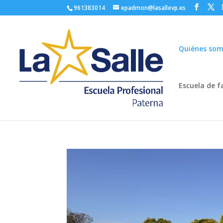
961383014
epadmon@lasallevp.es
Quiénes so
Escuela de f